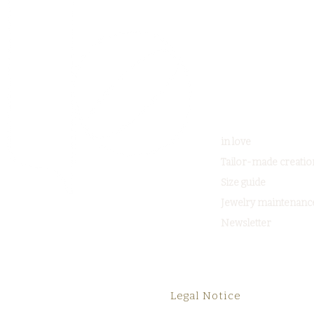
in love
Tailor-made creatio
Size guide
Jewelry maintenanc
Newsletter
Legal Notice