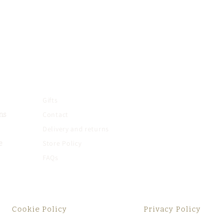
Gifts
Contact
ns
Delivery and returns
Store Policy
e
FAQs
Cookie Policy
Privacy Policy