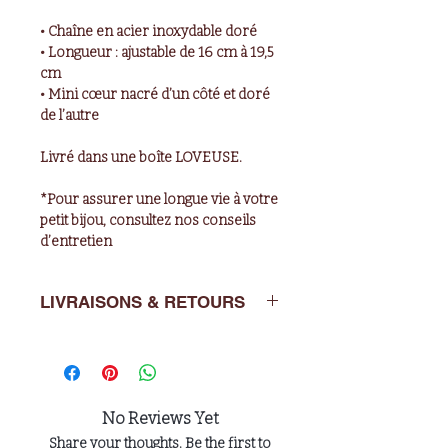
• Chaîne en acier inoxydable doré
• Longueur : ajustable de 16 cm à 19,5
cm
• Mini cœur nacré d’un côté et doré
de l’autre
Livré dans une boîte LOVEUSE.
*Pour assurer une longue vie à votre
petit bijou, consultez nos conseils
d’entretien
LIVRAISONS & RETOURS
Livraisons : de 2 à 5 jours ouvrés en
France métropolitaine
Retours : Vous avez un délai de 14
jours après l’achat pour nous
No Reviews Yet
retourner l’article dans son emballage
Share your thoughts. Be the first to
d’origine à : LOVEUSE