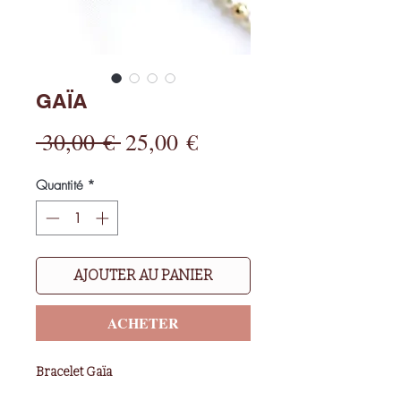
GAÏA
Prix
Prix
 30,00 € 
25,00 €
original
promotionnel
Quantité
*
AJOUTER AU PANIER
ACHETER
Bracelet Gaïa