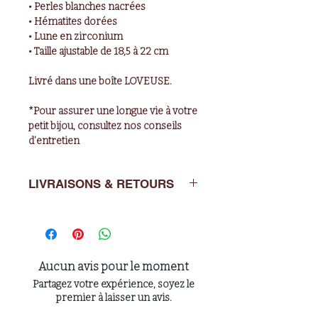
• Perles blanches nacrées
• Hématites dorées
• Lune en zirconium
• Taille ajustable de 18,5 à 22 cm
Livré dans une boîte LOVEUSE.
*Pour assurer une longue vie à votre
petit bijou, consultez nos conseils
d’entretien
LIVRAISONS & RETOURS
Livraisons : de 2 à 5 jours ouvrés en
France métropolitaine
Retours : Vous avez un délai de 14
jours après l’achat pour nous
Aucun avis pour le moment
retourner l’article dans son emballage
Partagez votre expérience, soyez le
d’origine à : LOVEUSE
premier à laisser un avis.