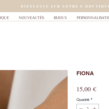
BIENVENUE SUR NOTRE E-BOUTIQU
RQUE
NOUVEAUTÉS
BIJOUX
PERSONNALISATI
FIONA
Prix
15,00 €
Quantité
*