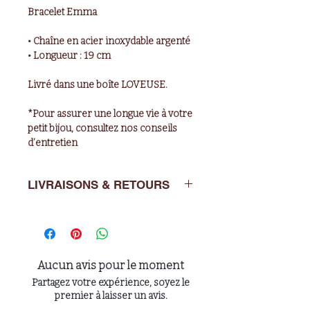
Bracelet Emma
• Chaîne en acier inoxydable argenté
• Longueur : 19 cm
Livré dans une boîte LOVEUSE.
*Pour assurer une longue vie à votre
petit bijou, consultez nos conseils
d’entretien
LIVRAISONS & RETOURS
Livraisons : de 2 à 5 jours ouvrés en
France métropolitaine
Retours : Vous avez un délai de 14
jours après l’achat pour nous
Aucun avis pour le moment
retourner l’article dans son emballage
Partagez votre expérience, soyez le
d’origine à : LOVEUSE
premier à laisser un avis.