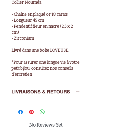
Collier Nouméa
• Chaîne en plaqué or 18 carats
• Longueur 45 cm
• Pendentif fleur en nacre (2,5 x 2
cm)
• Zirconium
Livré dans une boîte LOVEUSE.
*Pour assurer une longue vie à votre
petit bijou, consultez nos conseils
d’entretien
LIVRAISONS & RETOURS
Livraisons : de 2 à 5 jours ouvrés en
France métropolitaine.
Retours : Vous avez un délai de 14
No Reviews Yet
jours après l’achat pour nous