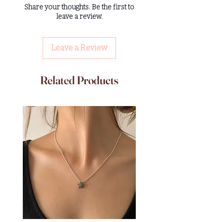
Share your thoughts. Be the first to
retourner l’article dans son emballage
leave a review.
d’origine à : LOVEUSE
Leave a Review
Related Products