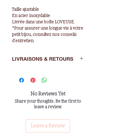
Taille ajustable
En acier inoxydable
Livrée dans une boîte LOVEUSE.
*Pour assurer une longue vie à votre
petit bijou, consultez nos conseils
d’entretien.
LIVRAISONS & RETOURS
Livraisons : de 2 à 5 jours ouvrés en
France métropolitaine.
Retours : Vous avez un délai de 14
No Reviews Yet
jours après l’achat pour nous
Share your thoughts. Be the first to
retourner l’article dans son emballage
leave a review.
d’origine à : LOVEUSE
Leave a Review