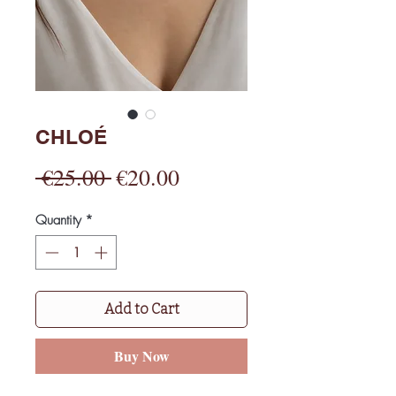
CHLOÉ
Regular
Sale
 €25.00 
€20.00
Price
Price
Quantity
*
Add to Cart
Buy Now