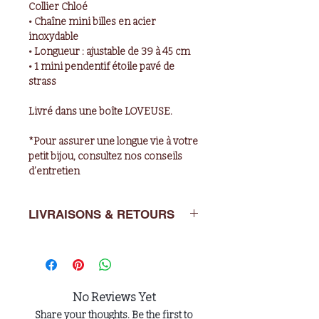
Collier Chloé
• Chaîne mini billes en acier
inoxydable
• Longueur : ajustable de 39 à 45 cm
• 1 mini pendentif étoile pavé de
strass
Livré dans une boîte LOVEUSE.
*Pour assurer une longue vie à votre
petit bijou, consultez nos conseils
d’entretien
LIVRAISONS & RETOURS
Livraisons : de 2 à 5 jours ouvrés en
France métropolitaine.
Retours : Vous avez un délai de 14
jours après l’achat pour nous
No Reviews Yet
retourner l’article dans son emballage
Share your thoughts. Be the first to
d’origine à : LOVEUSE