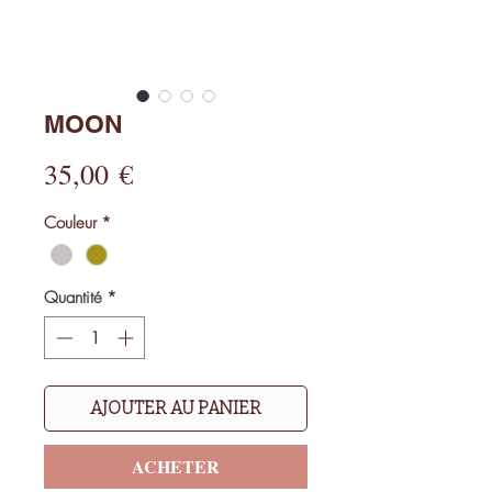
MOON
Prix
35,00 €
Couleur
*
Quantité
*
AJOUTER AU PANIER
ACHETER