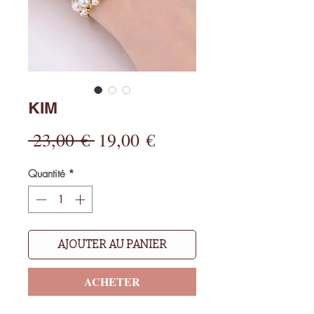
KIM
Prix
Prix
 23,00 € 
19,00 €
original
promotionnel
Quantité
*
AJOUTER AU PANIER
ACHETER