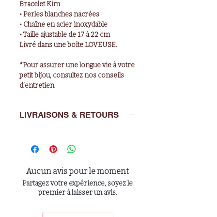
Bracelet Kim
• Perles blanches nacrées
• Chaîne en acier inoxydable
• Taille ajustable de 17 à 22 cm
Livré dans une boîte LOVEUSE.
*Pour assurer une longue vie à votre
petit bijou, consultez nos conseils
d’entretien
LIVRAISONS & RETOURS
Livraisons : de 2 à 5 jours ouvrés en
France métropolitaine
Retours : Vous avez un délai de 14
jours après l’achat pour nous
Aucun avis pour le moment
retourner l’article dans son emballage
Partagez votre expérience, soyez le
d’origine à : LOVEUSE
premier à laisser un avis.