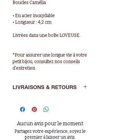
Boucles Camélia
• En acier inoxydable
• Longueur : 4,2 cm
Livrées dans une boîte LOVEUSE.
*Pour assurer une longue vie à votre
petit bijou, consultez nos conseils
d’entretien
LIVRAISONS & RETOURS
Les boucles ne sont pas
échangeables par mesure d’hygiène.
Livraisons : de 2 à 5 jours ouvrés en
Aucun avis pour le moment
France métropolitaine.
Partagez votre expérience, soyez le
premier à laisser un avis.